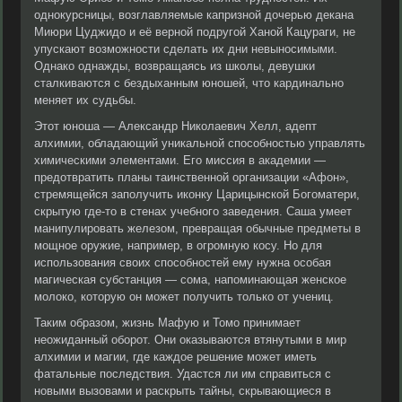
однокурсницы, возглавляемые капризной дочерью декана
Миюри Цуджидо и её верной подругой Ханой Кацураги, не
упускают возможности сделать их дни невыносимыми.
Однако однажды, возвращаясь из школы, девушки
сталкиваются с бездыханным юношей, что кардинально
меняет их судьбы.
Этот юноша — Александр Николаевич Хелл, адепт
алхимии, обладающий уникальной способностью управлять
химическими элементами. Его миссия в академии —
предотвратить планы таинственной организации «Афон»,
стремящейся заполучить иконку Царицынской Богоматери,
скрытую где-то в стенах учебного заведения. Саша умеет
манипулировать железом, превращая обычные предметы в
мощное оружие, например, в огромную косу. Но для
использования своих способностей ему нужна особая
магическая субстанция — сома, напоминающая женское
молоко, которую он может получить только от учениц.
Таким образом, жизнь Мафую и Томо принимает
неожиданный оборот. Они оказываются втянутыми в мир
алхимии и магии, где каждое решение может иметь
фатальные последствия. Удастся ли им справиться с
новыми вызовами и раскрыть тайны, скрывающиеся в