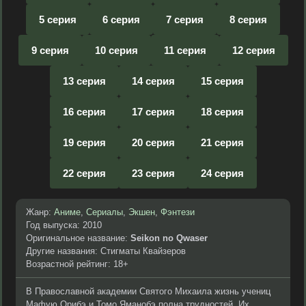
5 серия
6 серия
7 серия
8 серия
9 серия
10 серия
11 серия
12 серия
13 серия
14 серия
15 серия
16 серия
17 серия
18 серия
19 серия
20 серия
21 серия
22 серия
23 серия
24 серия
Жанр:
Аниме
,
Сериалы
,
Экшен
,
Фэнтези
Год выпуска: 2010
Оригинальное название:
Seikon no Qwaser
Другие названия: Стигматы Квайзеров
Возрастной рейтинг: 18+
В Православной академии Святого Михаила жизнь учениц
Мафую Орибэ и Томо Яманобэ полна трудностей. Их