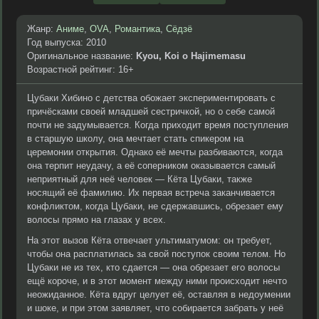
Жанр:
Аниме
,
OVA
,
Романтика
,
Сёдзё
Год выпуска: 2010
Оригинальное название:
Kyou, Koi o Hajimemasu
Возрастной рейтинг: 16+
Цубаки Хибино с детства обожает экспериментировать с
причёсками своей младшей сестричкой, но о себе самой
почти не задумывается. Когда приходит время поступления
в старшую школу, она мечтает стать спикером на
церемонии открытия. Однако её мечты разбиваются, когда
она терпит неудачу, а её соперником оказывается самый
неприятный для неё человек — Кёта Цубаки, также
носящий её фамилию. Их первая встреча заканчивается
конфликтом, когда Цубаки, не сдержавшись, обрезает ему
волосы прямо на глазах у всех.
На этот вызов Кёта отвечает ультиматумом: он требует,
чтобы она расплатилась за свой поступок своим телом. Но
Цубаки не из тех, кто сдается — она обрезает его волосы
ещё короче, и в этот момент между ними происходит нечто
неожиданное. Кёта вдруг целует её, оставляя в недоумении
и шоке, и при этом заявляет, что собирается забрать у неё