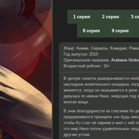
1 серия
2 серия
3 с
8 серия
9 серия
Жанр:
Аниме
,
Сериалы
,
Комедия
,
Рома
Год выпуска: 2010
Оригинальное название:
Arakawa Under
Возрастной рейтинг: 16+
В центре сюжета разворачивается необ
наследник влиятельного концерна, пог
меняется, когда он оказывается в реке
девушка по имени Нино, живущая под мо
многие вещи.
В знак благодарности за спасение Ко 
придерживался принципа «не будь нико
чтобы Ко стал её парнем и жил с ней п
что мир Нино полон удивительных люде
другим углом.