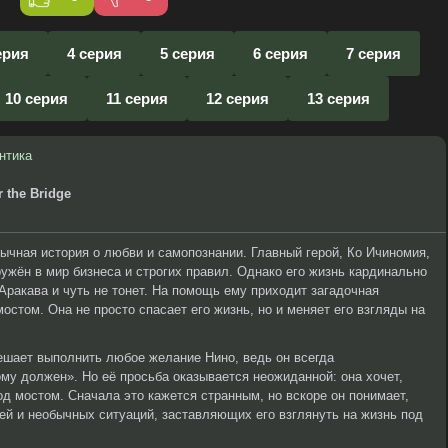
ерия
4 серия
5 серия
6 серия
7 серия
10 серия
11 серия
12 серия
13 серия
нтика
 the Bridge
ычная история о любви и самопознании. Главный герой, Ко Ичиномия,
ружён в мир бизнеса и строгих правил. Однако его жизнь кардинально
 Аракава и чуть не тонет. На помощь ему приходит загадочная
стом. Она не просто спасает его жизнь, но и меняет его взгляды на
решает выполнить любое желание Нино, ведь он всегда
му должен». Но её просьба оказывается неожиданной: она хочет,
од мостом. Сначала это кажется странным, но вскоре он понимает,
й и необычных ситуаций, заставляющих его взглянуть на жизнь под