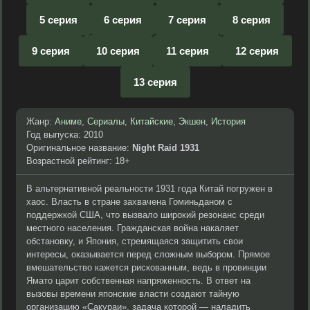
5 серия
6 серия
7 серия
8 серия
9 серия
10 серия
11 серия
12 серия
13 серия
Жанр:
Аниме
,
Сериалы
,
Китайские
,
Экшен
,
История
Год выпуска: 2010
Оригинальное название:
Night Raid 1931
Возрастной рейтинг: 18+
В альтернативной реальности 1931 года Китай погружен в
хаос. Власть в стране захвачена Гоминьданом с
поддержкой США, что вызвало широкий резонанс среди
местного населения. Гражданская война накаляет
обстановку, и Япония, стремящаяся защитить свои
интересы, оказывается перед сложным выбором. Прямое
вмешательство кажется рискованным, ведь в провинции
Ямато царит собственная напряженность. В ответ на
вызовы времени японские власти создают тайную
организацию «Сакураи», задача которой — наладить