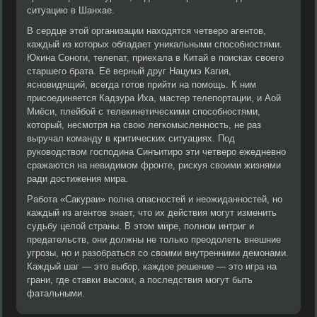
ситуацию в Шанхае.
В сердце этой организации находятся четверо агентов,
каждый из которых обладает уникальными способностями.
Юкина Соноги, телепат, приехала в Китай в поисках своего
старшего брата. Её верный друг Нацумэ Кагия,
ясновидящий, всегда готов прийти на помощь. К ним
присоединяется Кадзура Иха, мастер телепортации, и Аой
Миёси, плейбой с телекинетическими способностями,
который, несмотря на свою легкомысленность, не раз
выручал команду в критических ситуациях. Под
руководством господина Синъитиро эти четверо ежедневно
сражаются на невидимом фронте, рискуя своими жизнями
ради достижения мира.
Работа «Сакураи» полна опасностей и неожиданностей, но
каждый из агентов знает, что их действия могут изменить
судьбу целой страны. В этом мире, полном интриг и
предательств, они должны не только преодолеть внешние
угрозы, но и разобраться со своими внутренними демонами.
Каждый шаг — это выбор, каждое решение — это игра на
грани, где ставки высоки, а последствия могут быть
фатальными.