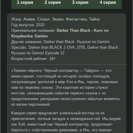
1 серия
2 серия
3 серия
4 серия
Жанр:
Аниме
,
Спэшл
,
Экшен
,
Фантастика
,
Тайна
Год выпуска: 2010
Оригинальное название:
Darker Than Black - Kuro no
Kieyakusha: Gaiden
Другие названия: Darker than Black: Ryuusei no Gemini
Specials, Darker than BLACK 2 OVA, DTB, Darker than Black:
Ryuusei no Gemini Episode 12
Возрастной рейтинг: 18+
«Темнее чёрного: Чёрный контрактор — Гайдэн» — это
мини-сериал, состоящий из четырёх особых эпизодов,
погружающих зрителей в мир Хэя и Инь, героев, знакомых
нам по первому сезону. Эти короткие истории служат
мостом, связывающим события первого сезона с их
продолжением, раскрывая незаслуженно забытые моменты
из жизни персонажей.
Каждая серия предлагает уникальный взгляд на их
приключения, полные загадок и неожиданностей. Мы видим,
как Хэй, известный как Чёрный контрактор, продолжает
бороться с собственными демонами, а Инь, его верная