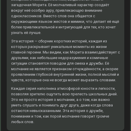
загадочная Морита. Её молчаливый характер создаёт
вокруг неё особую ауру, привлекающую внимание
одноклассников. Вместо слов она общается с
окружающими языком жестов и мимики, что делает её ещё
более привлекательной и интригующей для тех, кто хочет
узнать её лучше.
Эта история — сборник коротких историй, каждая из
которых раскрывает уникальные моменты из жизни
главной героини. Мы видим, как Морита взаимодействует с
друзьями, как небольшие недоразумения и комичные
ситуации становятся поводом для смеха и дружбы. Её
молчание не является признаком отчуждённости, а скорее
проявлением глубокой внутренней жизни, полной мыслей и
чувств, которые она не всегда может выразить словами.
Каждая серия наполнена атмосферой юности и легкости,
позволяя зрителю ощутить всю прелесть школьных дней.
Это не просто история о молчании, а о том, как важно
уметь слушать и понимать друг друга, даже когда слова
остаются невысказанными. Эта история о дружбе,
понимании и том, как порой молчание говорит громче
любых слов.