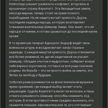
Нойглладо решает развязать конфликт, вторгаясь в
крошечную страну Азуелгатт. Эта беззащитная земля,
некогда мирная, теперь стоит на грани полного
порабощения. На её защиту встаёт крепость Дороа,
последняя надежда народа, которую возглавляет
отважная воительница Шамшир Замук. Она знает, что её
народ в отчаянии, и готова сражаться до последней капли
крови.
В то время как генерал Адноуэлл Эндорф ведёт свои
войска на штурм, в воздухе витает запах страха и
надежды. С каждой минутой крепость Дороа становится
всё более уязвимой, но дух её защитников не угасает.
Шамшир, обладая опытом и мудростью, собирает вокруг
себя верных соратников, готовых на всё ради спасения
родины. Их борьба — это не просто война за землю, это
битва за свободу и будущее.
События разворачиваются на фоне эпической музыки и
ярких сражений, где каждый выбор может стать
решающим. Судьба Азуелгатта висит на волоске, и лишь
отвага и решимость Шамшир способны изменить ход
истории. В этом противостоянии суждено выяснить, кто
окажется сильнее: завоеватели или те, кто отстаивает