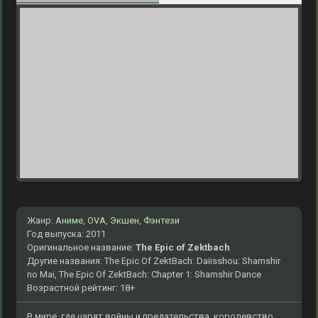
Жанр:
Аниме
,
OVA
,
Экшен
,
Фэнтези
Год выпуска: 2011
Оригинальное название:
The Epic of Zektbach
Другие названия: The Epic Of ZektBach: Daiisshou: Shamshir
no Mai, The Epic Of ZektBach: Chapter 1: Shamshir Dance
Возрастной рейтинг: 18+
В мире, где царят войны и предательства, королевство