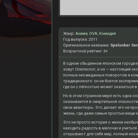
Жанр:
Аниме
,
OVA
,
Комедия
Год выпуска: 2011
Оригинальное название:
Spelunker Se
Возрастной рейтинг: 6+
В одном обыденном японском городке, 
зовут Спелеолог, и он — настоящий эк
полные неожиданных поворотов и коми
традиционного: он не боится эксперим
где он с лёгкостью может оказаться в
Но в этом странном мире есть одна ос
оказывается в смертельной опасности,
свои авантюры. Это делает его не пр
жизнь, где даже самые простые вещи 
Это не просто история о жизни необычн
находить радость в мелочах и учиться 
открывают для себя мир, полный нео