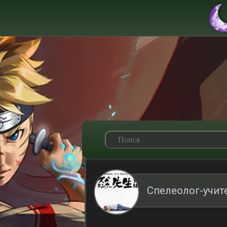
Спелеолог-учит