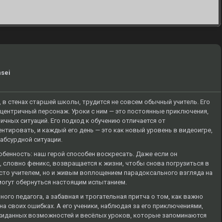
nsei
в стенах старшей школы, трудится не совсем обычный учитель. Его
сцентричный персонаж. Уроки с ним — это постоянные приключения,
чных ситуаций. Его подход к обучению отличается от
ентировать, и каждый его день — это как новый уровень в видеоигре,
 абсурдной ситуации.
обенность: наш герой способен воскресать. Даже если он
 словно феникс, возвращается к жизни, чтобы снова погрузиться в
осто учителем, но и живым воплощением парадоксального взгляда на
могут обернуться настоящим испытанием.
ого педагога, а забавная и трогательная притча о том, как важно
на своих ошибках. А его ученики, наблюдая за его приключениями,
жиданных возможностей и весёлых уроков, которые запоминаются