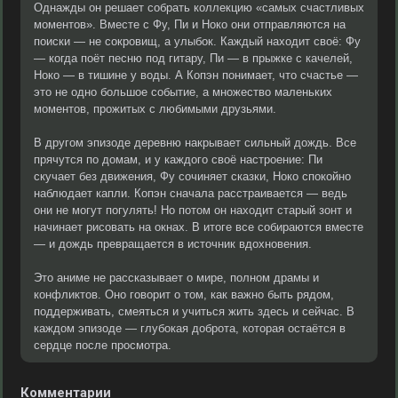
Однажды он решает собрать коллекцию «самых счастливых
моментов». Вместе с Фу, Пи и Ноко они отправляются на
поиски — не сокровищ, а улыбок. Каждый находит своё: Фу
— когда поёт песню под гитару, Пи — в прыжке с качелей,
Ноко — в тишине у воды. А Копэн понимает, что счастье —
это не одно большое событие, а множество маленьких
моментов, прожитых с любимыми друзьями.
В другом эпизоде деревню накрывает сильный дождь. Все
прячутся по домам, и у каждого своё настроение: Пи
скучает без движения, Фу сочиняет сказки, Ноко спокойно
наблюдает капли. Копэн сначала расстраивается — ведь
они не могут погулять! Но потом он находит старый зонт и
начинает рисовать на окнах. В итоге все собираются вместе
— и дождь превращается в источник вдохновения.
Это аниме не рассказывает о мире, полном драмы и
конфликтов. Оно говорит о том, как важно быть рядом,
поддерживать, смеяться и учиться жить здесь и сейчас. В
каждом эпизоде — глубокая доброта, которая остаётся в
сердце после просмотра.
Комментарии