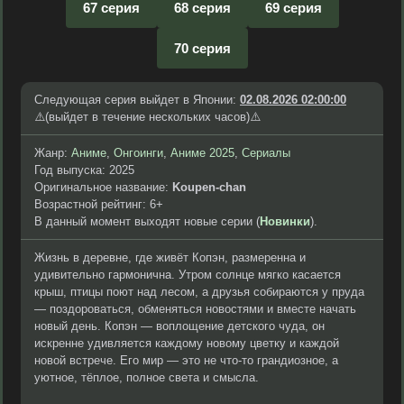
67 серия
68 серия
69 серия
70 серия
Следующая серия выйдет в Японии:
02.08.2026 02:00:00
⚠️(выйдет в течение нескольких часов)⚠️
Жанр:
Аниме
,
Онгоинги
,
Аниме 2025
,
Сериалы
Год выпуска: 2025
Оригинальное название:
Koupen-chan
Возрастной рейтинг: 6+
В данный момент выходят новые серии (
Новинки
).
Жизнь в деревне, где живёт Копэн, размеренна и
удивительно гармонична. Утром солнце мягко касается
крыш, птицы поют над лесом, а друзья собираются у пруда
— поздороваться, обменяться новостями и вместе начать
новый день. Копэн — воплощение детского чуда, он
искренне удивляется каждому новому цветку и каждой
новой встрече. Его мир — это не что-то грандиозное, а
уютное, тёплое, полное света и смысла.