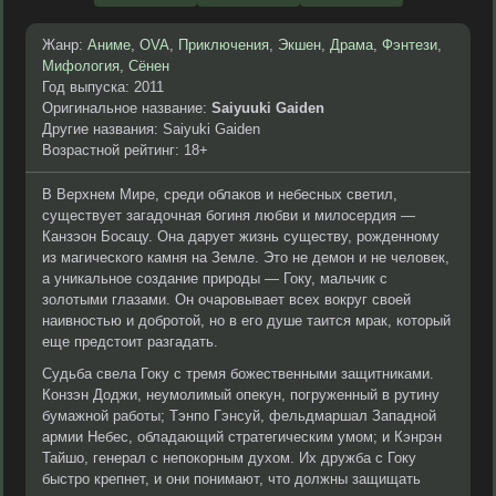
Жанр:
Аниме
,
OVA
,
Приключения
,
Экшен
,
Драма
,
Фэнтези
,
Мифология
,
Сёнен
Год выпуска: 2011
Оригинальное название:
Saiyuuki Gaiden
Другие названия: Saiyuki Gaiden
Возрастной рейтинг: 18+
В Верхнем Мире, среди облаков и небесных светил,
существует загадочная богиня любви и милосердия —
Канзэон Босацу. Она дарует жизнь существу, рожденному
из магического камня на Земле. Это не демон и не человек,
а уникальное создание природы — Гоку, мальчик с
золотыми глазами. Он очаровывает всех вокруг своей
наивностью и добротой, но в его душе таится мрак, который
еще предстоит разгадать.
Судьба свела Гоку с тремя божественными защитниками.
Конзэн Доджи, неумолимый опекун, погруженный в рутину
бумажной работы; Тэнпо Гэнсуй, фельдмаршал Западной
армии Небес, обладающий стратегическим умом; и Кэнрэн
Тайшо, генерал с непокорным духом. Их дружба с Гоку
быстро крепнет, и они понимают, что должны защищать