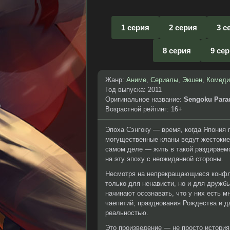
1 серия
2 серия
3 с
8 серия
9 се
Жанр:
Аниме
,
Сериалы
,
Экшен
,
Комеди
Год выпуска: 2011
Оригинальное название:
Sengoku Para
Возрастной рейтинг: 16+
Эпоха Сэнгоку — время, когда Япония 
могущественные кланы ведут жестокие 
самом деле — жить в такой раздираемо
на эту эпоху с неожиданной стороны.
Несмотря на непрекращающиеся конфли
только для ненависти, но и для дружбы
начинают осознавать, что у них есть м
чаепитий, празднования Рождества и д
реальностью.
Это произведение — не просто история