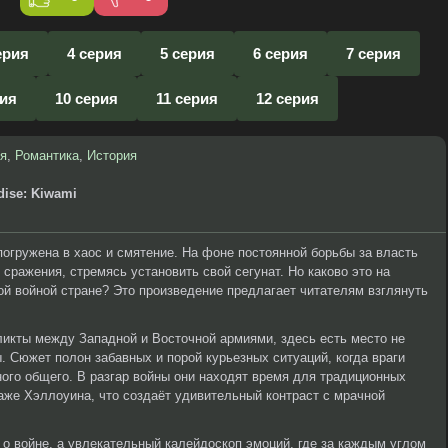
ерия
4 серия
5 серия
6 серия
7 серия
рия
10 серия
11 серия
12 серия
я
,
Романтика
,
История
dise: Kiwami
погружена в хаос и смятение. На фоне постоянной борьбы за власть
сражения, стремясь установить свой сегунат. Но каково это на
й войной стране? Это произведение предлагает читателям взглянуть
кты между Западной и Восточной армиями, здесь есть место не
. Сюжет полон забавных и порой курьезных ситуаций, когда враги
ного общего. В разгар войны они находят время для традиционных
аже Хэллоуина, что создаёт удивительный контраст с мрачной
 о войне, а увлекательный калейдоскоп эмоций, где за каждым углом