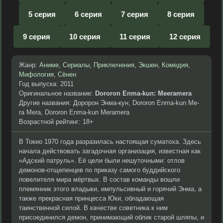
5 серия
6 серия
7 серия
8 серия
9 серия
10 серия
11 серия
12 серия
Жанр:
Аниме
,
Сериалы
,
Приключения
,
Экшен
,
Комедия
,
Мифология
,
Сёнен
Год выпуска: 2011
Оригинальное название:
Dororon Enma-kun: Meeramera
Другие названия: Доророн Энма-кун, Dororon Enma-kun Me-
ra Mera, Dororon Enma-kun Meramera
Возрастной рейтинг: 18+
В Токио 1970 года разразилась настоящая суматоха. Здесь
начала действовать загадочная организация, известная как
«Адский патруль». Её цели были нешуточными: отлов
демонов-отщепенцев по приказу самого буддийского
повелителя мира мёртвых. В состав команды вошли
племянник этого владыки, импульсивный и горячий Энма, а
также прекрасная принцесса Юки, обладающая
таинственной силой. В качестве советника к ним
присоединился демон, принимающий облик старой шляпы, и