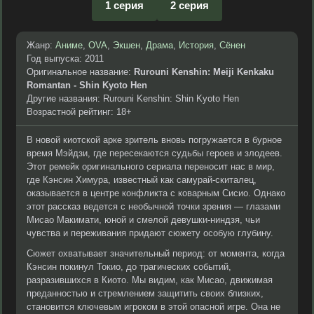
1 серия
2 серия
Жанр:
Аниме
,
OVA
,
Экшен
,
Драма
,
История
,
Сёнен
Год выпуска: 2011
Оригинальное название:
Rurouni Kenshin: Meiji Kenkaku
Romantan - Shin Kyoto Hen
Другие названия: Rurouni Kenshin: Shin Kyoto Hen
Возрастной рейтинг: 18+
В новой киотской арке зритель вновь погружается в бурное
время Мэйдзи, где пересекаются судьбы героев и злодеев.
Этот ремейк оригинального сериала переносит нас в мир,
где Кэнсин Химура, известный как самурай-скиталец,
оказывается в центре конфликта с коварным Сисио. Однако
этот рассказ ведется с необычной точки зрения — глазами
Мисао Макимати, юной и смелой девушки-ниндзя, чьи
чувства и переживания придают сюжету особую глубину.
Сюжет охватывает значительный период: от момента, когда
Кэнсин покинул Токио, до трагических событий,
разразившихся в Киото. Мы видим, как Мисао, движимая
преданностью и стремлением защитить своих близких,
становится ключевым игроком в этой опасной игре. Она не