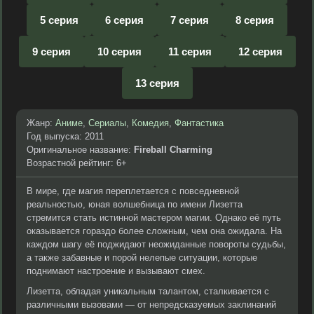
5 серия
6 серия
7 серия
8 серия
9 серия
10 серия
11 серия
12 серия
13 серия
Жанр:
Аниме
,
Сериалы
,
Комедия
,
Фантастика
Год выпуска: 2011
Оригинальное название:
Fireball Charming
Возрастной рейтинг: 6+
В мире, где магия переплетается с повседневной
реальностью, юная волшебница по имени Лизетта
стремится стать истинной мастером магии. Однако её путь
оказывается гораздо более сложным, чем она ожидала. На
каждом шагу её поджидают неожиданные повороты судьбы,
а также забавные и порой нелепые ситуации, которые
поднимают настроение и вызывают смех.
Лизетта, обладая уникальным талантом, сталкивается с
различными вызовами — от непредсказуемых заклинаний