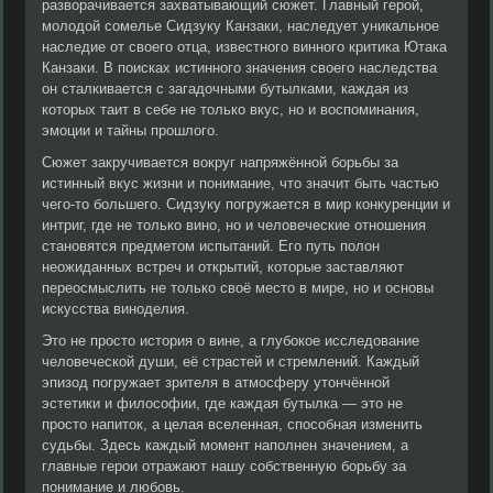
разворачивается захватывающий сюжет. Главный герой,
молодой сомелье Сидзуку Канзаки, наследует уникальное
наследие от своего отца, известного винного критика Ютака
Канзаки. В поисках истинного значения своего наследства
он сталкивается с загадочными бутылками, каждая из
которых таит в себе не только вкус, но и воспоминания,
эмоции и тайны прошлого.
Сюжет закручивается вокруг напряжённой борьбы за
истинный вкус жизни и понимание, что значит быть частью
чего-то большего. Сидзуку погружается в мир конкуренции и
интриг, где не только вино, но и человеческие отношения
становятся предметом испытаний. Его путь полон
неожиданных встреч и открытий, которые заставляют
переосмыслить не только своё место в мире, но и основы
искусства виноделия.
Это не просто история о вине, а глубокое исследование
человеческой души, её страстей и стремлений. Каждый
эпизод погружает зрителя в атмосферу утончённой
эстетики и философии, где каждая бутылка — это не
просто напиток, а целая вселенная, способная изменить
судьбы. Здесь каждый момент наполнен значением, а
главные герои отражают нашу собственную борьбу за
понимание и любовь.