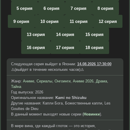
5 серия
6 серия
7 серия
8 серия
9 серия
10 серия
11 серия
12 серия
13 серия
14 серия
15 серия
16 серия
17 серия
18 серия
Следующая серия выйдет в Японии:
14.08.2026 17:30:00
⚠️(выйдет в течение нескольких часов)⚠️
Жанр:
Аниме
,
Сериалы
,
Онгоинги
,
Аниме 2026
,
Драма
,
Тайна
Год выпуска: 2026
Оригинальное название:
Kami no Shizuku
Другие названия: Капли Бога, Божественные капли, Les
Gouttes de Dieu
В данный момент выходят новые серии (
Новинки
).
В мире вина, где каждый глоток — это история,