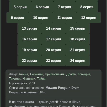
5 серия
6 серия
7 серия
8 серия
9 серия
10 серия
11 серия
12 серия
13 серия
14 серия
15 серия
16 серия
17 серия
18 серия
19 серия
20 серия
21 серия
22 серия
23 серия
24 серия
Жанр:
Аниме
,
Сериалы
,
Приключения
,
Драма
,
Комедия
,
Триллер
,
Фэнтези
,
Тайна
Год выпуска: 2011
Оригинальное название:
Mawaru Penguin Drum
Возрастной рейтинг: 18+
В центре сюжета — тройка детей: Канба и Шома,
двойняшки, и их младшая сестра Химари. Их жизнь полна