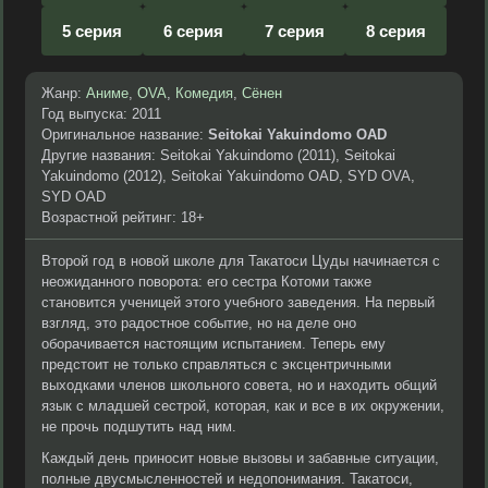
5 серия
6 серия
7 серия
8 серия
Жанр:
Аниме
,
OVA
,
Комедия
,
Сёнен
Год выпуска: 2011
Оригинальное название:
Seitokai Yakuindomo OAD
Другие названия: Seitokai Yakuindomo (2011), Seitokai
Yakuindomo (2012), Seitokai Yakuindomo OAD, SYD OVA,
SYD OAD
Возрастной рейтинг: 18+
Второй год в новой школе для Такатоси Цуды начинается с
неожиданного поворота: его сестра Котоми также
становится ученицей этого учебного заведения. На первый
взгляд, это радостное событие, но на деле оно
оборачивается настоящим испытанием. Теперь ему
предстоит не только справляться с эксцентричными
выходками членов школьного совета, но и находить общий
язык с младшей сестрой, которая, как и все в их окружении,
не прочь подшутить над ним.
Каждый день приносит новые вызовы и забавные ситуации,
полные двусмысленностей и недопонимания. Такатоси,