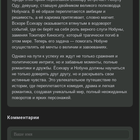
Оду, девушку, ставшую двойником великого полководца
Нобунага. В её образе переплетаются амбиции и
решимость, а её харизма притягивает, словно магнит.
Вскоре Ёсихару оказывается втянутым в водоворот
событий, где он берёт на себя роль верного слуги Нобуны,
заменяя Токитиро Киноситу, который трагически погиб в
этом мире. Теперь его задача — помогать Нобуне
осуществлять её мечты о величии и завоеваниях.
Однако на пути к успеху их ждут не только сражения и
политические интриги, но и забавные моменты, полные
романтики и дружбы. Ёсихару и Нобуна должны научиться
не только доверять друг другу, но и раскрывать свои
истинные чувства. Это увлекательное путешествие по
истории, где переплетаются комедия, драма и легкая
романтика, создавая уникальный мир, полный неожиданных
поворотов и ярких персонажей.
Комментарии