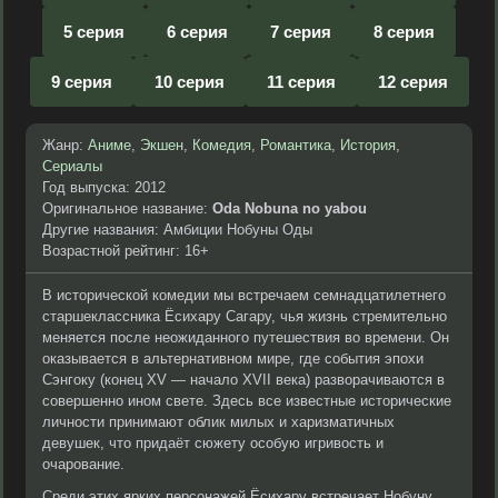
5 серия
6 серия
7 серия
8 серия
9 серия
10 серия
11 серия
12 серия
Жанр:
Аниме
,
Экшен
,
Комедия
,
Романтика
,
История
,
Сериалы
Год выпуска: 2012
Оригинальное название:
Oda Nobuna no yabou
Другие названия: Амбиции Нобуны Оды
Возрастной рейтинг: 16+
В исторической комедии мы встречаем семнадцатилетнего
старшеклассника Ёсихару Сагару, чья жизнь стремительно
меняется после неожиданного путешествия во времени. Он
оказывается в альтернативном мире, где события эпохи
Сэнгоку (конец XV — начало XVII века) разворачиваются в
совершенно ином свете. Здесь все известные исторические
личности принимают облик милых и харизматичных
девушек, что придаёт сюжету особую игривость и
очарование.
Среди этих ярких персонажей Ёсихару встречает Нобуну