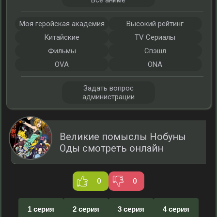
Все аниме
Моя геройская академия
Высокий рейтинг
Китайские
TV Сериалы
Фильмы
Спэшл
OVA
ONA
Задать вопрос
администрации
Великие помыслы Нобуны
Оды смотреть онлайн
0
0
1 серия
2 серия
3 серия
4 серия