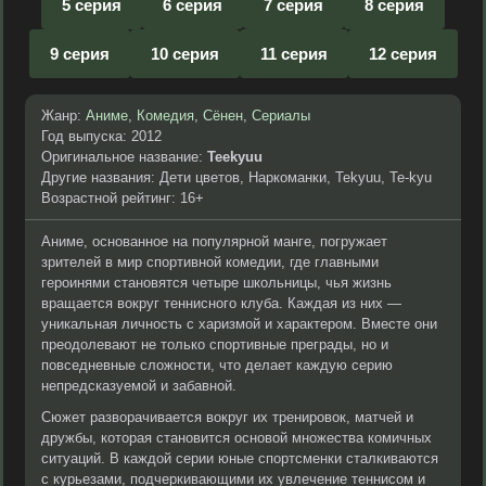
5 серия
6 серия
7 серия
8 серия
9 серия
10 серия
11 серия
12 серия
Жанр:
Аниме
,
Комедия
,
Сёнен
,
Сериалы
Год выпуска: 2012
Оригинальное название:
Teekyuu
Другие названия: Дети цветов, Наркоманки, Tekyuu, Te-kyu
Возрастной рейтинг: 16+
Аниме, основанное на популярной манге, погружает
зрителей в мир спортивной комедии, где главными
героинями становятся четыре школьницы, чья жизнь
вращается вокруг теннисного клуба. Каждая из них —
уникальная личность с харизмой и характером. Вместе они
преодолевают не только спортивные преграды, но и
повседневные сложности, что делает каждую серию
непредсказуемой и забавной.
Сюжет разворачивается вокруг их тренировок, матчей и
дружбы, которая становится основой множества комичных
ситуаций. В каждой серии юные спортсменки сталкиваются
с курьезами, подчеркивающими их увлечение теннисом и