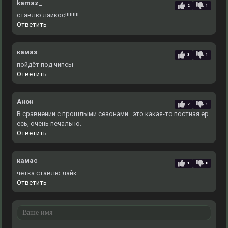
kamaz_
2
1
ставлю лайкос!!!!!!!!!
Ответить
камаз
3
1
пойдёт под чипсы
Ответить
Анон
2
1
В сравнении с прошлыми сезонами...это какая-то постная ер
есь, очень печально.
Ответить
камас
1
0
четка ставлю лайк
Ответить