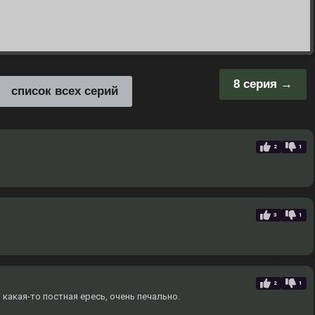
8 серия
список всех серий
2
1
3
1
2
1
 какая-то постная ересь, очень печально.