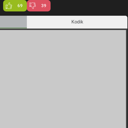
69
39
Kodik