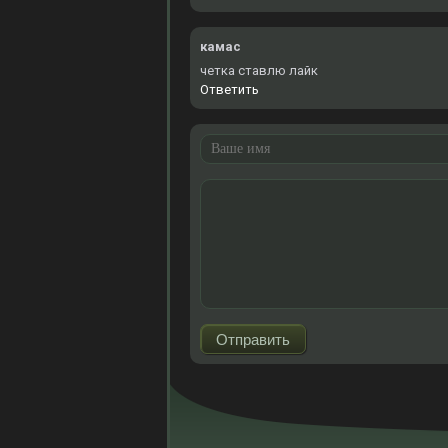
камас
четка ставлю лайк
Ответить