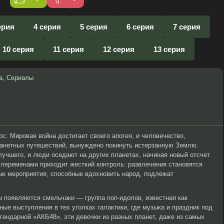
ерия
4 серия
5 серия
6 серия
7 серия
10 серия
11 серия
12 серия
13 серия
а
,
Сериалы
ос: Мировая война достигает своего апогея, и человечество,
анетных путешествий, вынуждено покинуть истерзанную Землю.
учшего, и люди оседают на других планетах, начиная новый отсчет
 переменами приходит жесткий контроль: развлечения становятся
ые мероприятия, способные вдохновить народ, подлежат
появляются смельчаки — группа поп-идолов, известная как
ые выступления в тех уголках галактики, где музыка и праздник под
ендарной «АКБ48», эти девочки из разных планет, даже из самых