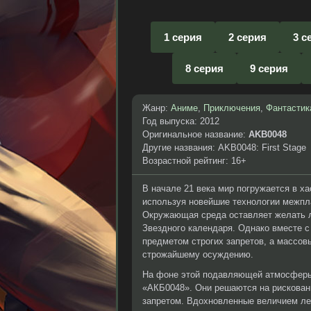
1 серия
2 серия
3 с
8 серия
9 серия
Жанр:
Аниме
,
Приключения
,
Фантастик
Год выпуска: 2012
Оригинальное название:
AKB0048
Другие названия: AKB0048: First Stage
Возрастной рейтинг: 16+
В начале 21 века мир погружается в ха
используя новейшие технологии межпл
Окружающая среда оставляет желать л
Звездного календаря. Однако вместе с
предметом строгих запретов, а массов
строжайшему осуждению.
На фоне этой подавляющей атмосферы 
«АКБ0048». Они решаются на рискованн
запретом. Вдохновленные величием лег