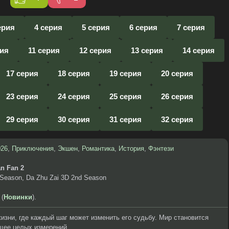
ерия
4 серия
5 серия
6 серия
7 серия
рия
11 серия
12 серия
13 серия
14 серия
17 серия
18 серия
19 серия
20 серия
23 серия
24 серия
25 серия
26 серия
29 серия
30 серия
31 серия
32 серия
026
,
Приключения
,
Экшен
,
Романтика
,
История
,
Фэнтези
an Fan 2
 Season, Da Zhu Zai 3D 2nd Season
 (
Новинки
).
жизни, где каждый шаг может изменить его судьбу. Мир становится
щее целых измерений.