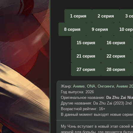
1 серия
2 серия
3 с
8 серия
9 серия
10 се
15 серия
16 серия
21 серия
22 серия
27 серия
28 серия
Жанр:
Аниме
,
ONA
,
Онгоинги
,
Аниме 2
Год выпуска: 2026
Оригинальное название:
Da Zhu Zai Ni
Другие названия: Da Zhu Zai (2023) 2nd
Возрастной рейтинг: 16+
В данный момент выходят новые серии
Му Чэнь вступает в новый этап своей 
ареной для борьбы, где решается буду