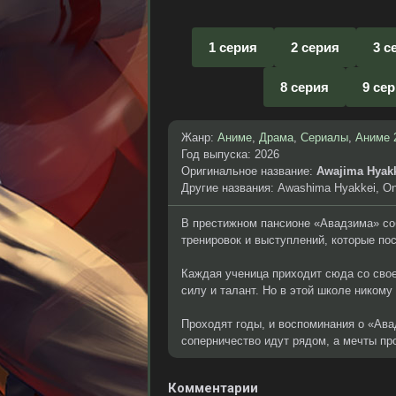
1 серия
2 серия
3 с
8 серия
9 се
Жанр:
Аниме
,
Драма
,
Сериалы
,
Аниме 
Год выпуска: 2026
Оригинальное название:
Awajima Hyak
Другие названия: Awashima Hyakkei, On
В престижном пансионе «Авадзима» со
тренировок и выступлений, которые по
Каждая ученица приходит сюда со свое
силу и талант. Но в этой школе никому
Проходят годы, и воспоминания о «Ава
соперничество идут рядом, а мечты пр
Комментарии