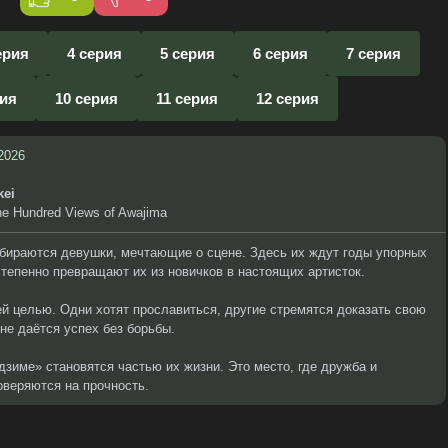
ерия
4 серия
5 серия
6 серия
7 серия
рия
10 серия
11 серия
12 серия
2026
kei
e Hundred Views of Awajima
бираются девушки, мечтающие о сцене. Здесь их ждут годы упорных
степенно превращают их из новичков в настоящих артисток.
й целью. Одни хотят прославиться, другие стремятся доказать свою
 не даётся успех без борьбы.
дзиме» становятся частью их жизни. Это место, где дружба и
оверяются на прочность.