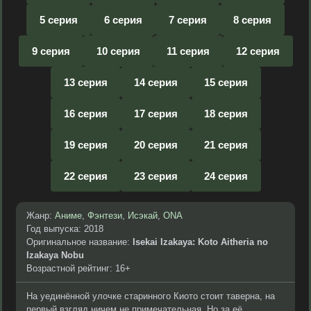
5 серия
6 серия
7 серия
8 серия
9 серия
10 серия
11 серия
12 серия
13 серия
14 серия
15 серия
16 серия
17 серия
18 серия
19 серия
20 серия
21 серия
22 серия
23 серия
24 серия
Жанр:
Аниме
,
Фэнтези
,
Исэкай
,
ONA
Год выпуска: 2018
Оригинальное название:
Isekai Izakaya: Koto Aitheria no
Izakaya Nobu
Возрастной рейтинг: 16+
На уединённой улочке старинного Киото стоит таверна, на
первый взгляд ничем не примечательная. Но за её