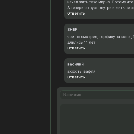
начал жить тихо мирно. Потому что 
А теперь он пуст внутри и жить не 
Ответить
SHEF
чем ты смотрел, торфину на конец 
длились 11 лет
Ответить
василий
эхххх ты вафля
Ответить