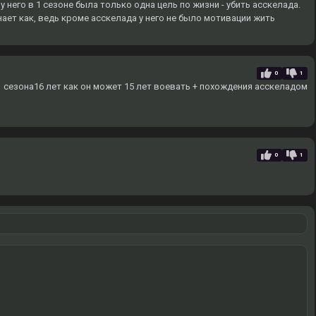
у него в 1 сезоне была только одна цель по жизни - убить асскелада.
знает как, ведь кроме асскелада у него не было мотивации жить
0
1
1 сезона16 лет как он может 15 лет воевать + похождения асскеладом
0
1