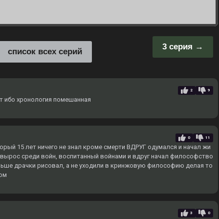
3 серия
список всех серий
2
9
от ибо хронология помешанная
0
11
орый 15 лет ничего не знал кроме смерти ВДРУГ одумался и начал жи
 вырос среди войн, воспитанный войнами и вдруг начал философство
льше драчки рисовал, а не уходили в кринжовую философию делая то
ом
3
0