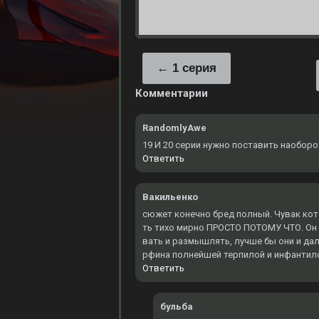
1 серия
Комментарии
RandomlyAwe
19 И 20 серии нужно поставить наобор
Ответить
Вакильенко
сюжет конечно бред полный. Чувак кот
ть тихо мирно ПРОСТО ПОТОМУ ЧТО. Он
вать и размышлять, лучше бы они и да
рфина полнейшей терпилой и инфантил
Ответить
бульба