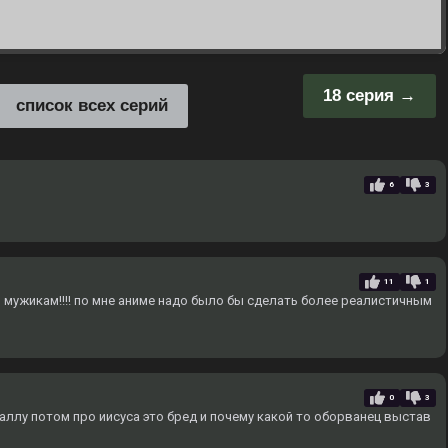
18 серия
список всех серий
6
3
11
1
 мужикам!!!! по мне аниме надо было бы сделать более реалистичным
0
3
аллу потом про иисуса это бред и почему какой то оборванец выстав