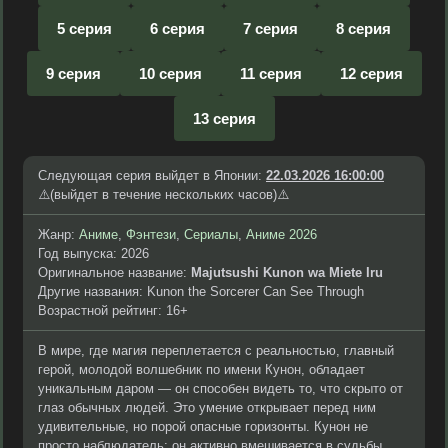
5 серия
6 серия
7 серия
8 серия
9 серия
10 серия
11 серия
12 серия
13 серия
Следующая серия выйдет в Японии:
22.03.2026 16:00:00
⚠️(выйдет в течение нескольких часов)⚠️
Жанр:
Аниме
,
Фэнтези
,
Сериалы
,
Аниме 2026
Год выпуска: 2026
Оригинальное название:
Majutsushi Kunon wa Miete Iru
Другие названия: Kunon the Sorcerer Can See Through
Возрастной рейтинг: 16+
В мире, где магия переплетается с реальностью, главный
герой, молодой волшебник по имени Кунон, обладает
уникальным даром — он способен видеть то, что скрыто от
глаз обычных людей. Это умение открывает перед ним
удивительные, но порой опасные горизонты. Кунон не
просто наблюдатель; он активно вмешивается в судьбы