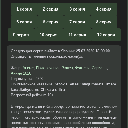
1 серия
2 серия
3 серия
4 серия
5 серия
6 серия
7 серия
8 серия
9 серия
10 серия
11 серия
12 серия
Следующая серия выйдет в Японии:
25.03.2026 18:00:00
⚠️(выйдет в течение нескольких часов)⚠️
Жанр:
Аниме
,
Приключения
,
Экшен
,
Фэнтези
,
Сериалы
,
Аниме 2026
Год выпуска: 2026
Оригинальное название:
Kizoku Tensei: Megumareta Umare
kara Saikyou no Chikara o Eru
Возрастной рейтинг: 16+
В мире, где магия и благородство переплетаются в сложном
танце, происходит удивительное перерождение. Главный
герой, Ной, аристократ, обретает вторую жизнь и теперь ему
предстоит не только освоить свои необычные способности,