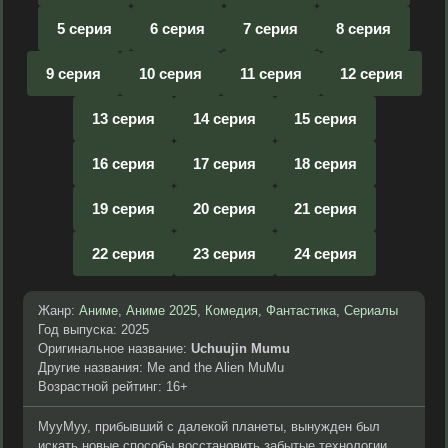
5 серия
6 серия
7 серия
8 серия
9 серия
10 серия
11 серия
12 серия
13 серия
14 серия
15 серия
16 серия
17 серия
18 серия
19 серия
20 серия
21 серия
22 серия
23 серия
24 серия
Жанр:
Аниме
,
Аниме 2025
,
Комедия
,
Фантастика
,
Сериалы
Год выпуска: 2025
Оригинальное название:
Uchuujin Mumu
Другие названия: Me and the Alien MuMu
Возрастной рейтинг: 16+
МууМуу, прибывший с далекой планеты, вынужден был
искать новые способы восстановить забытые технологии