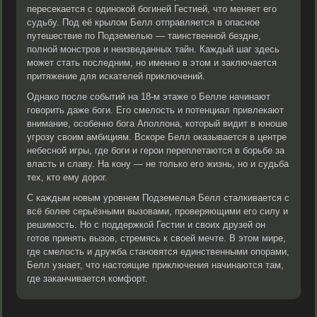
пересекается с одинокой богиней Гестией, что меняет его
судьбу. Под её крылом Белл отправляется в опасное
путешествие по Подземелью — таинственной бездне,
полной монстров и неизведанных тайн. Каждый шаг здесь
может стать последним, но именно в этом и заключается
притяжение для искателей приключений.
Однако после событий на 18-м этаже о Белле начинают
говорить даже боги. Его смелость и потенциал привлекают
внимание, особенно бога Аполлона, который видит в юноше
угрозу своим амбициям. Вскоре Белл оказывается в центре
небесной игры, где боги и герои переплетаются в борьбе за
власть и славу. На кону — не только его жизнь, но и судьба
тех, кто ему дорог.
С каждым новым уровнем Подземелья Белл сталкивается с
всё более серьёзными вызовами, проверяющими его силу и
решимость. Но с поддержкой Гестии и своих друзей он
готов принять вызов, стремясь к своей мечте. В этом мире,
где смелость и дружба становятся единственными опорами,
Белл узнает, что настоящие приключения начинаются там,
где заканчивается комфорт.