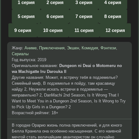
1 серия
2 серия
3 серия
4 серия
5 серия
6 серия
7 серия
8 серия
9 серия
10 серия
11 серия
12 серия
Жанр:
Аниме
,
Приключения
,
Экшен
,
Комедия
,
Фэнтези
,
Сериалы
Год выпуска: 2019
Оригинальное название:
Dungeon ni Deai o Motomeru no
wa Machigatte Iru Darouka II
Другие названия: Может, я встречу тебя в подземелье?
Семейный миф, В подземелье я пойду, там красавицу
найду 2, Неужели искать встречи в подземелье —
неправильно? 2, DanMachi 2nd Season, Is It Wrong That I
Want to Meet You in a Dungeon 2nd Season, Is It Wrong to Try
to Pick Up Girls in a Dungeon? 2
Возрастной рейтинг: 18+
В городке Орарио жизнь полна приключений, и для юного
Белла Кранела она особенно насыщенная. С его наивной
мечтой стать величайшим авантюристом он случайно