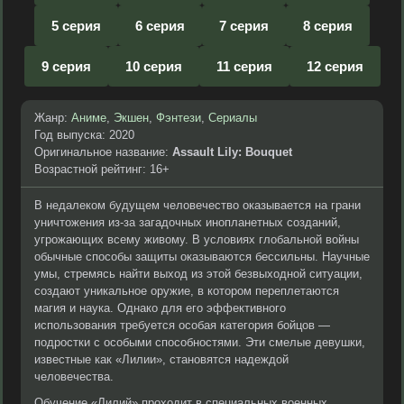
5 серия
6 серия
7 серия
8 серия
9 серия
10 серия
11 серия
12 серия
Жанр:
Аниме
,
Экшен
,
Фэнтези
,
Сериалы
Год выпуска: 2020
Оригинальное название:
Assault Lily: Bouquet
Возрастной рейтинг: 16+
В недалеком будущем человечество оказывается на грани
уничтожения из-за загадочных инопланетных созданий,
угрожающих всему живому. В условиях глобальной войны
обычные способы защиты оказываются бессильны. Научные
умы, стремясь найти выход из этой безвыходной ситуации,
создают уникальное оружие, в котором переплетаются
магия и наука. Однако для его эффективного
использования требуется особая категория бойцов —
подростки с особыми способностями. Эти смелые девушки,
известные как «Лилии», становятся надеждой
человечества.
Обучение «Лилий» проходит в специальных военных