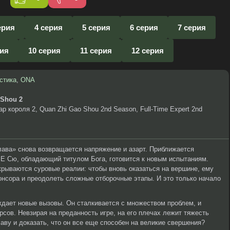
ерия
4 серия
5 серия
6 серия
7 серия
рия
10 серия
11 серия
12 серия
стика
,
ONA
 Shou 2
р короля 2, Quan Zhi Gao Shou 2nd Season, Full-Time Expert 2nd
ава» снова возвращается напряжение и азарт. Приближается
 Е Сю, обладающий титулом Бога, готовится к новым испытаниям.
крываются суровые реалии: чтобы вновь оказаться на вершине, ему
онсора и преодолеть сложные отборочные этапы. И это только начало
ждает новые вызовы. Он сталкивается с множеством проблем, и
рсов. Невзирая на преданность игре, на его плечах лежит тяжесть
аву и доказать, что он все еще способен на великие свершения?