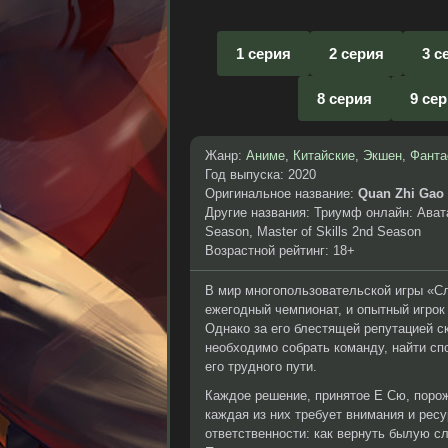
1 серия
2 серия
3 с
8 серия
9 се
Жанр:
Аниме
,
Китайские
,
Экшен
,
Фанта
Год выпуска: 2020
Оригинальное название:
Quan Zhi Gao
Другие названия: Триумф онлайн: Авата
Season, Master of Skills 2nd Season
Возрастной рейтинг: 18+
В мир многопользовательской игры «Сл
ежегодный чемпионат, и опытный игрок
Однако за его блестящей репутацией с
необходимо собрать команду, найти сп
его трудного пути.
Каждое решение, принятое Е Сю, поро
каждая из них требует внимания и ресу
ответственности: как вернуть былую сл