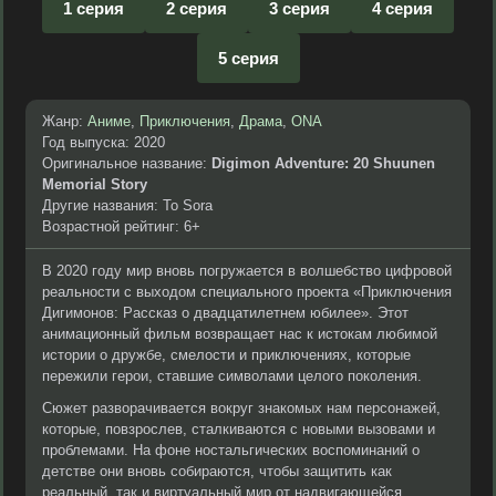
1 серия
2 серия
3 серия
4 серия
5 серия
Жанр:
Аниме
,
Приключения
,
Драма
,
ONA
Год выпуска: 2020
Оригинальное название:
Digimon Adventure: 20 Shuunen
Memorial Story
Другие названия: To Sora
Возрастной рейтинг: 6+
В 2020 году мир вновь погружается в волшебство цифровой
реальности с выходом специального проекта «Приключения
Дигимонов: Рассказ о двадцатилетнем юбилее». Этот
анимационный фильм возвращает нас к истокам любимой
истории о дружбе, смелости и приключениях, которые
пережили герои, ставшие символами целого поколения.
Сюжет разворачивается вокруг знакомых нам персонажей,
которые, повзрослев, сталкиваются с новыми вызовами и
проблемами. На фоне ностальгических воспоминаний о
детстве они вновь собираются, чтобы защитить как
реальный, так и виртуальный мир от надвигающейся