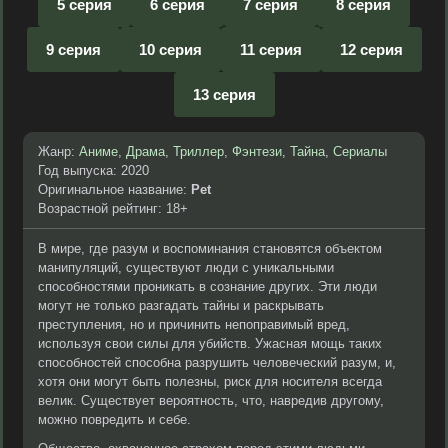
5 серия
6 серия
7 серия
8 серия
9 серия
10 серия
11 серия
12 серия
13 серия
Жанр:
Аниме
,
Драма
,
Триллер
,
Фэнтези
,
Тайна
,
Сериалы
Год выпуска: 2020
Оригинальное название:
Pet
Возрастной рейтинг: 18+
В мире, где разум и воспоминания становятся объектом
манипуляций, существуют люди с уникальными
способностями проникать в сознание других. Эти люди
могут не только разгадать тайны и раскрывать
преступления, но и причинить непоправимый вред,
используя свои силы для убийств. Ужасная мощь таких
способностей способна разрушить человеческий разум, и,
хотя они могут быть полезны, риск для носителя всегда
велик. Существует вероятность, что, навредив другому,
можно повредить и себе.