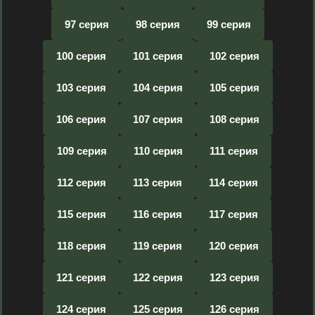
97 серия
98 серия
99 серия
100 серия
101 серия
102 серия
103 серия
104 серия
105 серия
106 серия
107 серия
108 серия
109 серия
110 серия
111 серия
112 серия
113 серия
114 серия
115 серия
116 серия
117 серия
118 серия
119 серия
120 серия
121 серия
122 серия
123 серия
124 серия
125 серия
126 серия