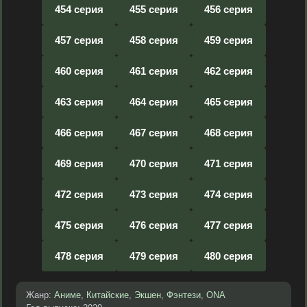
454 серия
455 серия
456 серия
457 серия
458 серия
459 серия
460 серия
461 серия
462 серия
463 серия
464 серия
465 серия
466 серия
467 серия
468 серия
469 серия
470 серия
471 серия
472 серия
473 серия
474 серия
475 серия
476 серия
477 серия
478 серия
479 серия
480 серия
Жанр:
Аниме
,
Китайские
,
Экшен
,
Фэнтези
,
ONA