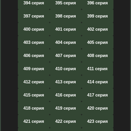
394 серия
395 серия
396 серия
397 серия
398 серия
399 серия
400 серия
401 серия
402 серия
403 серия
404 серия
405 серия
406 серия
407 серия
408 серия
409 серия
410 серия
411 серия
412 серия
413 серия
414 серия
415 серия
416 серия
417 серия
418 серия
419 серия
420 серия
421 серия
422 серия
423 серия