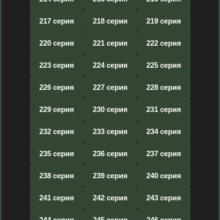
217 серия
218 серия
219 серия
220 серия
221 серия
222 серия
223 серия
224 серия
225 серия
226 серия
227 серия
228 серия
229 серия
230 серия
231 серия
232 серия
233 серия
234 серия
235 серия
236 серия
237 серия
238 серия
239 серия
240 серия
241 серия
242 серия
243 серия
244 серия
245 серия
246 серия