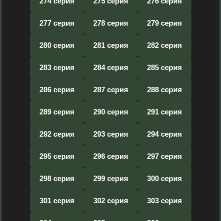
274 серия
275 серия
276 серия
277 серия
278 серия
279 серия
280 серия
281 серия
282 серия
283 серия
284 серия
285 серия
286 серия
287 серия
288 серия
289 серия
290 серия
291 серия
292 серия
293 серия
294 серия
295 серия
296 серия
297 серия
298 серия
299 серия
300 серия
301 серия
302 серия
303 серия