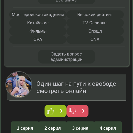
Все аниме
Моя геройская академия
Высокий рейтинг
Китайские
TV Сериалы
Фильмы
Спэшл
OVA
ONA
Задать вопрос
администрации
Один шаг на пути к свободе
смотреть онлайн
0
0
1 серия
2 серия
3 серия
4 серия