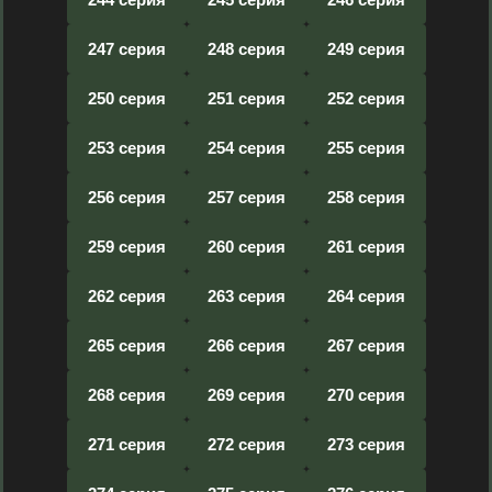
247 серия
248 серия
249 серия
250 серия
251 серия
252 серия
253 серия
254 серия
255 серия
256 серия
257 серия
258 серия
259 серия
260 серия
261 серия
262 серия
263 серия
264 серия
265 серия
266 серия
267 серия
268 серия
269 серия
270 серия
271 серия
272 серия
273 серия