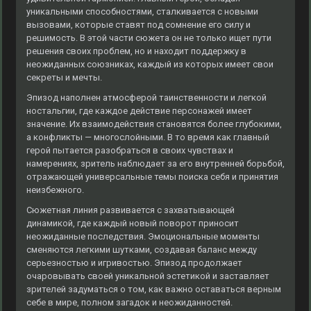
уникальными способностями, сталкивается с новыми
вызовами, которые ставят под сомнение его силу и
решимость. В этой части сюжета он не только ищет пути
решения своих проблем, но и находит поддержку в
неожиданных союзниках, каждый из которых имеет свои
секреты и мечты.
Эпизод наполнен атмосферой таинственности и легкой
ностальгии, где каждое действие персонажей имеет
значение. Их взаимодействия становятся более глубокими,
а конфликты — многослойными. В то время как главный
герой пытается разобраться в своих чувствах и
намерениях, зритель наблюдает за его внутренней борьбой,
отражающей универсальные темы поиска себя и принятия
неизбежного.
Сюжетная линия развивается с захватывающей
динамикой, где каждый новый поворот приносит
неожиданные последствия. Эмоциональные моменты
сменяются легкими шутками, создавая баланс между
серьезностью и игривостью. Эпизод продолжает
очаровывать своей уникальной эстетикой и заставляет
зрителей задуматься о том, как важно оставаться верным
себе в мире, полном загадок и неожиданностей.