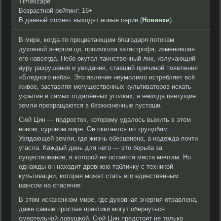
Timescape
Возрастной рейтинг: 16+
В данный момент выходят новые серии (
Новинки
).
В мире, когда-то процветающем благодаря потокам
духовной энергии ци, произошла катастрофа, изменившая
его навсегда. Небо окутал таинственный лик, излучающий
ауру разрушения и увядания, ставший причиной появления
«Бледного неба». Это явление неумолимо истребляет всё
живое, заставляя могущественных культиваторов искать
укрытие в самых отдалённых уголках, а некогда цветущие
земли превращаются в безжизненные пустоши.
Сюй Цин — подросток, которому удалось выжить в этом
новом, суровом мире. Он скитается по трущобам
Увядающей земли, где жизнь обесценена, а надежда почти
угасла. Каждый день для него — это борьба за
существование, в которой не остаётся места мечтам. Но
однажды он находит древнюю табличку с техникой
культивации, которая может стать его единственным
шансом на спасение.
В этом искаженном мире, где духовная энергия отравлена,
даже самые простые практики могут обернуться
смертельной ловушкой. Сюй Цин предстоит не только