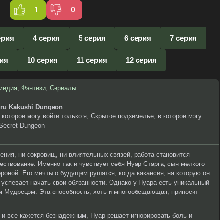
1
0
ерия
4 серия
5 серия
6 серия
7 серия
рия
10 серия
11 серия
12 серия
медия
,
Фэнтези
,
Сериалы
eru Kakushi Dungeon
 которое могу войти только я, Скрытое подземелье, в которое могу
e Secret Dungeon
дения, ни сокровищ, ни влиятельных связей, работа становится
ствование. Именно так и чувствует себя Нуар Старга, сын мелкого
ороной. Его мечты о будущем рушатся, когда вакансия, на которую он
е успевает начать свои обязанности. Однако у Нуара есть уникальный
м Мудрецом. Эта способность, хоть и многообещающая, приносит
.
й и все кажется безнадежным, Нуар решает игнорировать боль и