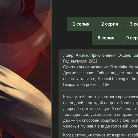
1 серия
2 серия
3 с
8 серия
9 се
Жанр:
Аниме
,
Приключения
,
Экшен
,
Ко
Год выпуска: 2021
Оригинальное название:
Ore dake Hair
Другие названия: Тайное подземелье, в
попасть только я, Special training in th
Возрастной рейтинг: 16+
Когда у тебя нет ни знатного происхож
последней надеждой на достойное суще
дворянина, которого судьба обошла ст
так надеялся, ускользает, и он даже н
дар — он способен общаться с Велики
ужасные мучения в виде головной боли
Когда ситуация становится критическо