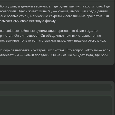
боги ушли, а демоны вернулись. Где руины шепчут, а кости поют. Где
 заговорили. Здесь живёт Цинь Му — юноша, выросший среди девяти
себе боевые стили, магические секреты и собственные проклятия. Он
казывает ему свою истинную форму.
гов, забытые небесные цивилизации, врагов, что были когда-то
прячется. Он синтезирует. Он объединяет техники старцев, он не
но: выживет только тот, кто мыслит шире, чем правила этого мира.
то борьба человека и устаревших систем. Это вопрос: «Кто ты — если
твечает: «Я — новый порядок». Он не бог. Но он идёт туда, где боги