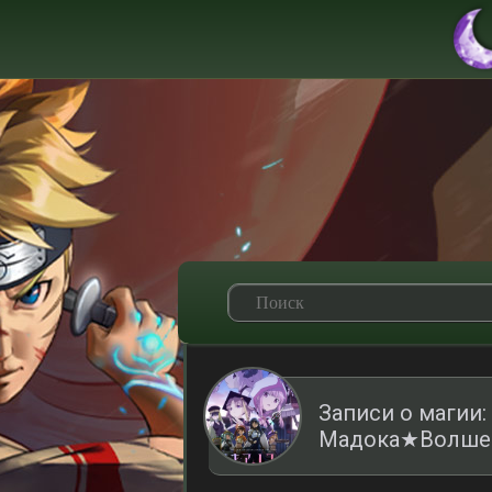
Записи о магии
Мадока★Волшебс