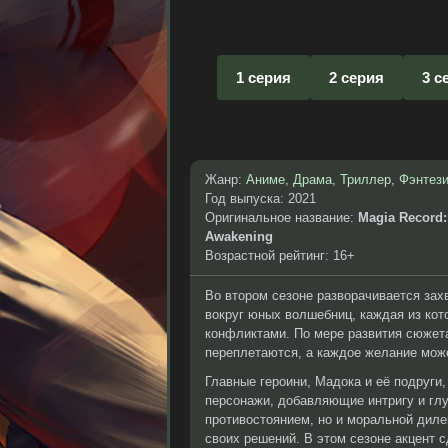
1 серия
2 серия
3 с
Жанр:
Аниме
,
Драма
,
Триллер
,
Фэнтез
Год выпуска: 2021
Оригинальное название:
Magia Record:
Awakening
Возрастной рейтинг: 16+
Во втором сезоне разворачивается зах
вокруг юных волшебниц, каждая из кот
конфликтами. По мере развития сюжета
переплетаются, а каждое желание мож
Главные героини, Мадока и её подруги
персонажи, добавляющие интригу и глу
противостоянием, но и моральной дил
своих решений. В этом сезоне акцент 