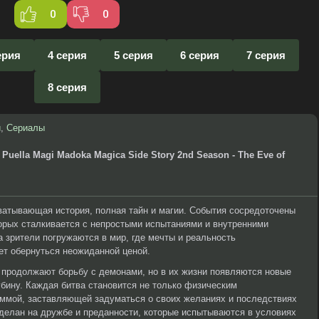
0
0
ерия
4 серия
5 серия
6 серия
7 серия
8 серия
и
,
Сериалы
 Puella Magi Madoka Magica Side Story 2nd Season - The Eve of
ватывающая история, полная тайн и магии. События сосредоточены
орых сталкивается с непростыми испытаниями и внутренними
 зрители погружаются в мир, где мечты и реальность
ет обернуться неожиданной ценой.
, продолжают борьбу с демонами, но в их жизни появляются новые
бину. Каждая битва становится не только физическим
еммой, заставляющей задуматься о своих желаниях и последствиях
сделан на дружбе и преданности, которые испытываются в условиях