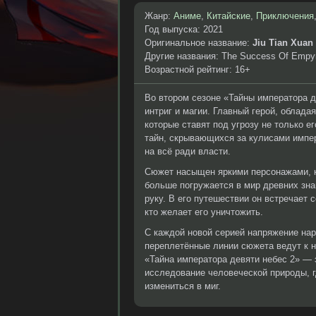
Жанр:
Аниме
,
Китайские
,
Приключения
Год выпуска: 2021
Оригинальное название:
Jiu Tian Xuan 
Другие названия: The Success Of Empy
Возрастной рейтинг: 16+
Во втором сезоне «Тайны императора 
интриг и магии. Главный герой, облад
которые ставят под угрозу не только е
тайн, скрывающихся за кулисами импер
на всё ради власти.
Сюжет насыщен яркими персонажами, к
больше погружается в мир древних зна
руку. В его путешествии он встречает 
кто желает его уничтожить.
С каждой новой серией напряжение нар
переплетённые линии сюжета ведут к н
«Тайна императора девяти небес 2» — э
исследование человеческой природы, г
измениться в миг.