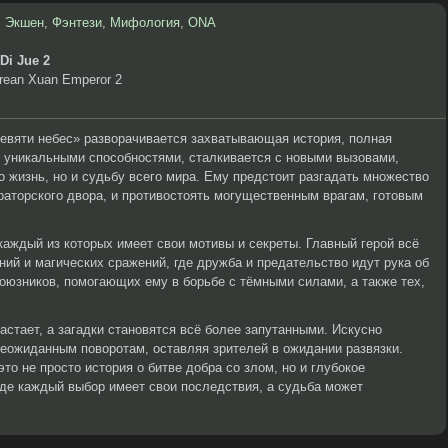
,
Экшен
,
Фэнтези
,
Мифология
,
ONA
Di Jue 2
rean Xuan Emperor 2
девяти небес» разворачивается захватывающая история, полная
ая уникальными способностями, сталкивается с новыми вызовами,
го жизнь, но и судьбу всего мира. Ему предстоит разгадать множество
аторского двора, и противостоять могущественным врагам, готовым
аждый из которых имеет свои мотивы и секреты. Главный герой всё
ний и магических сражений, где дружба и предательство идут рука об
союзников, помогающих ему в борьбе с тёмными силами, а также тех,
астает, а загадки становятся всё более запутанными. Искусно
еожиданным поворотам, оставляя зрителей в ожидании развязки.
то не просто история о битве добра со злом, но и глубокое
де каждый выбор имеет свои последствия, а судьба может