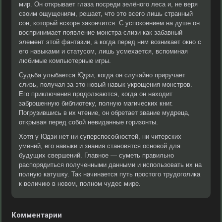
мир. Он открывает глаза посреди зелёного леса и, не веря
своим ощущениям, решает, что это всего лишь странный
сон, который вскоре закончится. С успокоением на душе он
воспринимает появление монстра-слизи как забавный
элемент этой фантазии, а когда перед ним возникает окно с
его навыками и статусом, лишь усмехается, вспоминая
любимые компьютерные игры.
Судьба улыбается Юдзи, когда он случайно приручает
слизь, получая за это новый навык укрощения монстров.
Его приключения продолжаются, когда он находит
заброшенную библиотеку, полную магических книг.
Погрузившись в их чтение, он обретает звание мудреца,
открывая перед собой невиданные горизонты.
Хотя у Юдзи нет ни суперспособностей, ни читерских
умений, его навыки и знания становятся основой для
будущих свершений. Главное — суметь правильно
распорядиться полученными данными и использовать их на
полную катушку. Так начинается путь простого трудоголика
к величию в новом, полном чудес мире.
Комментарии