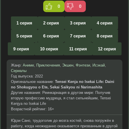
0
0
1 серия
2 серия
3 серия
4 серия
5 серия
6 серия
7 серия
8 серия
9 серия
10 серия
11 серия
12 серия
Жанр:
Аниме
,
Приключения
,
Экшен
,
Фэнтези
,
Исэкай
,
Сериалы
Год выпуска: 2022
Оригинальное название:
Tensei Kenja no Isekai Life: Daini
no Shokugyou o Ete, Sekai Saikyou ni Narimashita
Другие названия: Реинкарнация в другом мире: Получив
вторую профессию мудреца, я стал сильнейшим, Tensei
Kenjya no Isekai Life
Возрастной рейтинг: 16+
Юдзи Сано, трудоголик до мозга костей, снова погружён в
работу, когда неожиданно оказывается призванным в другой