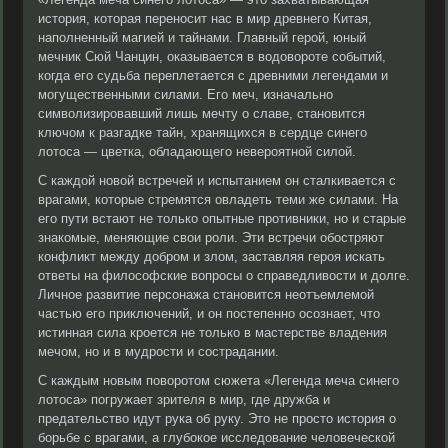
история, которая переносит нас в мир древнего Китая,
наполненный магией и тайнами. Главный герой, юный
мечник Сюй Чанцин, оказывается в водовороте событий,
когда его судьба переплетается с древними легендами и
могущественными силами. Его меч, изначально
символизировавший лишь мечту о славе, становится
ключом к разгадке тайн, хранящихся в сердце синего
лотоса — цветка, обладающего невероятной силой.
С каждой новой встречей и испытанием он сталкивается с
врагами, которые стремятся овладеть теми же силами. На
его пути встают не только опытные противники, но и старые
знакомые, меняющие свои роли. Эти встречи обостряют
конфликт между добром и злом, заставляя героя искать
ответы на философские вопросы о справедливости и долге.
Личное развитие персонажа становится неотъемлемой
частью его приключений, и он постепенно осознает, что
истинная сила кроется не только в мастерстве владения
мечом, но и в мудрости и сострадании.
С каждым новым поворотом сюжета «Легенда меча синего
лотоса» погружает зрителя в мир, где дружба и
предательство идут рука об руку. Это не просто история о
борьбе с врагами, а глубокое исследование человеческой