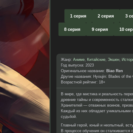
1 серия
2 серия
3 с
8 серия
9 серия
10 се
Жанр:
Аниме
,
Китайские
,
Экшен
,
Истор
Год выпуска: 2023
Оригинальное название:
Biao Ren
Другие названия: Hyoujin: Blades of the
Возрастной рейтинг: 18+
В мире, где мистика и реальность пере
древние тайны и современность сталки
Хранителей — отважных воинов, призв
Каждый из них обладает уникальными 
судьбой.
Главный герой, юный и неопытный, вст
В процессе обучения он сталкивается 