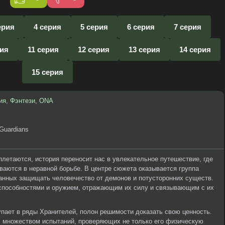
ерия
4 серия
5 серия
6 серия
7 серия
рия
11 серия
12 серия
13 серия
14 серия
15 серия
ия
,
Фэнтези
,
ONA
 Guardians
плетаются, история переносит нас в увлекательное путешествие, где
ваются в неравной борьбе. В центре сюжета оказывается группа
анных защищать человечество от демонов и потусторонних существ.
способностями и оружием, отражающим их силу и связывающим с их
упает в ряды Хранителей, полон решимости доказать свою ценность.
с множеством испытаний, проверяющих не только его физическую