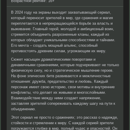
Возрастной рейтинг: 16+
В 2024 году на экраны выходит захватывающий сериал,
который переносит зрителей в мир, где сражения и магия
переплетаются в непрекращающейся борьбе за власть и
выживание. Главный герой, молодой и амбициозный воин,
стремится объединить разрозненные кланы, каждый из
которых обладает уникальными способностями и тайнами.
Его мечта – создать мощный альянс, способный
противостоять древним силам, угрожающим их миру.
Сюжет насыщен драматическими поворотами и
динамичными сражениями, которые подчеркивают не только
физическую силу, но и стратегическое мышление героев.
На фоне эпических битв развиваются и межличностные
отношения: дружба, предательство и любовь. Каждый
персонаж имеет свою историю, свои мотивы и внутренние
конфликты, что делает их живыми и многослойными.
Взаимодействие между ними создает напряжение,
заставляя зрителей сопереживать каждому шагу на пути к
объединению.
Этот сериал не просто о сражениях; это рассказ о надежде,
стойкости и стремлении к миру. С каждой серией зрители
погружаются глубже в мир, полный чудес и опасностей. Он