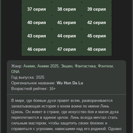
37 серия
38 серия
39 серия
40 серия
41 серия
42 серия
43 серия
44 серия
45 серия
46 серия
47 серия
48 серия
Жанр:
Аниме
,
Аниме 2025
,
Экшен
,
Фантастика
,
Фэнтези
,
ONA
Год выпуска: 2025
Оригинальное название:
Wu Hun Da Lu
Возрастной рейтинг: 16+
В мире, где боевые духи правят всем, разворачивается
захватывающая история о юном воине по имени Линь
Цзюнь. Он живет в стране, где искусство боя и магия духа
переплетаются в единое целое. Линь всегда мечтал стать
сильным мастером, чтобы защитить своих близких и
справиться с угрозами, нависшими над его родиной. Однако