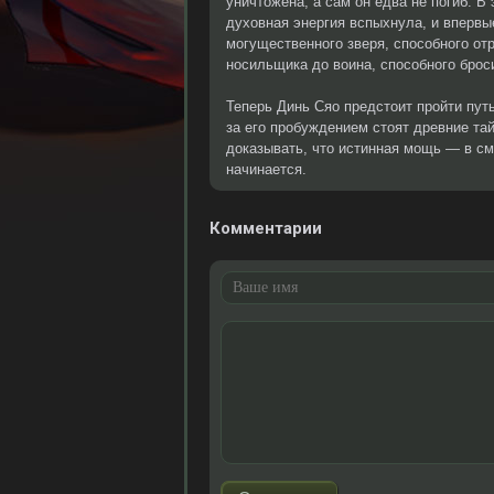
уничтожена, а сам он едва не погиб. В
духовная энергия вспыхнула, и впервы
могущественного зверя, способного от
носильщика до воина, способного брос
Теперь Динь Сяо предстоит пройти путь
за его пробуждением стоят древние та
доказывать, что истинная мощь — в см
начинается.
Комментарии