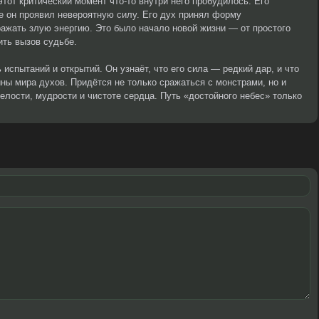
 этот критический момент что-то внутри него пробудилось. Его
е он проявил невероятную силу. Его дух принял форму
ражать злую энергию. Это было начало новой жизни — от простого
ить вызов судьбе.
 испытаний и открытий. Он узнаёт, что его сила — редкий дар, и что
йны мира духов. Придётся не только сражаться с монстрами, но и
елости, мудрости и чистоте сердца. Путь «достойного небес» только