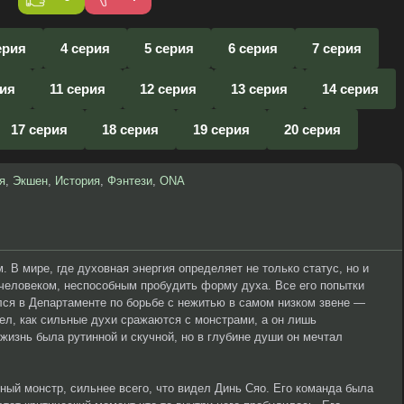
ерия
4 серия
5 серия
6 серия
7 серия
рия
11 серия
12 серия
13 серия
14 серия
17 серия
18 серия
19 серия
20 серия
я
,
Экшен
,
История
,
Фэнтези
,
ONA
 В мире, где духовная энергия определяет не только статус, но и
человеком, неспособным пробудить форму духа. Все его попытки
лся в Департаменте по борьбе с нежитью в самом низком звене —
ел, как сильные духи сражаются с монстрами, а он лишь
жизнь была рутинной и скучной, но в глубине души он мечтал
ый монстр, сильнее всего, что видел Динь Сяо. Его команда была