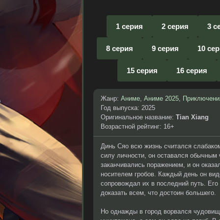
1 серия
2 серия
3 с
8 серия
9 серия
10 се
15 серия
16 серия
Жанр:
Аниме
,
Аниме 2025
,
Приключени
Год выпуска: 2025
Оригинальное название:
Tian Xiang
Возрастной рейтинг: 16+
Динь Сяо всю жизнь считался слабаком.
силу личности, он оставался обычным 
заканчивались поражением, и он оказа
носителем гробов. Каждый день он вид
сопровождал их в последний путь. Его 
доказать всем, что достоин большего.
Но однажды в город ворвался чудовищн