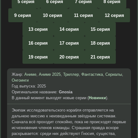
5 серия
6 серия
7 серия
8 серия
9 серия
10 серия
11 серия
12 серия
13 серия
14 серия
15 серия
16 серия
17 серия
18 серия
19 серия
20 серия
21 серия
Жанр:
Аниме
,
Аниме 2025
,
Триллер
,
Фантастика
,
Сериалы
,
Онгоинги
Год выпуска: 2025
Оригинальное название:
Gnosia
В данный момент выходят новые серии (
Новинки
).
Экипаж исследовательского корабля отправляется на
дальнюю миссию к неизведанным звёздным системам.
Сначала всё проходит спокойно, пока не происходят первые
исчезновения членов команды. Страшная правда вскоре
раскрывается: среди них действуют Гносия, существа,