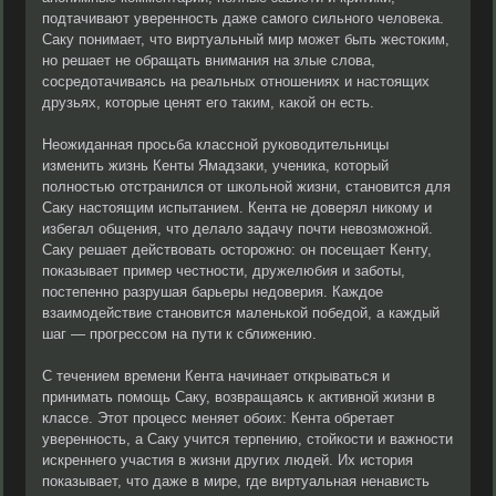
подтачивают уверенность даже самого сильного человека.
Саку понимает, что виртуальный мир может быть жестоким,
но решает не обращать внимания на злые слова,
сосредотачиваясь на реальных отношениях и настоящих
друзьях, которые ценят его таким, какой он есть.
Неожиданная просьба классной руководительницы
изменить жизнь Кенты Ямадзаки, ученика, который
полностью отстранился от школьной жизни, становится для
Саку настоящим испытанием. Кента не доверял никому и
избегал общения, что делало задачу почти невозможной.
Саку решает действовать осторожно: он посещает Кенту,
показывает пример честности, дружелюбия и заботы,
постепенно разрушая барьеры недоверия. Каждое
взаимодействие становится маленькой победой, а каждый
шаг — прогрессом на пути к сближению.
С течением времени Кента начинает открываться и
принимать помощь Саку, возвращаясь к активной жизни в
классе. Этот процесс меняет обоих: Кента обретает
уверенность, а Саку учится терпению, стойкости и важности
искреннего участия в жизни других людей. Их история
показывает, что даже в мире, где виртуальная ненависть