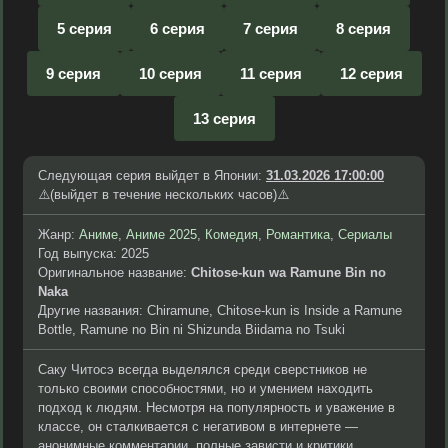
5 серия
6 серия
7 серия
8 серия
9 серия
10 серия
11 серия
12 серия
13 серия
Следующая серия выйдет в Японии:
31.03.2026 17:00:00
⚠️(выйдет в течение нескольких часов)⚠️
Жанр:
Аниме
,
Аниме 2025
,
Комедия
,
Романтика
,
Сериалы
Год выпуска: 2025
Оригинальное название:
Chitose-kun wa Ramune Bin no
Naka
Другие названия: Chiramune, Chitose-kun is Inside a Ramune
Bottle, Ramune no Bin ni Shizunda Biidama no Tsuki
Саку Читосэ всегда выделялся среди сверстников не
только своими способностями, но и умением находить
подход к людям. Несмотря на популярность и уважение в
классе, он сталкивается с негативом в интернете —
анонимные комментарии, полные зависти и критики,